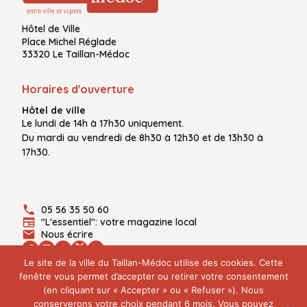
Hôtel de Ville
Place Michel Réglade
33320 Le Taillan-Médoc
Horaires d'ouverture
Hôtel de ville
Le
lundi de 14h à 17h30
uniquement.
Du
mardi au vendredi
de
8h30 à 12h30
et de
13h30 à
17h30.
05 56 35 50 60
"L'essentiel": votre magazine local
Nous écrire
Le site de la ville du Taillan-Médoc utilise des cookies. Cette
fenêtre vous permet d’accepter ou retirer votre consentement
(en cliquant sur « Accepter » ou « Refuser »). Nous
Plan du site
conserverons votre choix pendant 6 mois. Vous pouvez