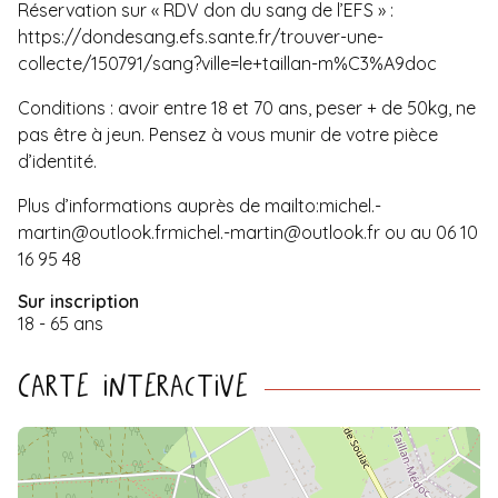
Réservation sur « RDV don du sang de l’EFS » :
https://dondesang.efs.sante.fr/trouver-une-
collecte/150791/sang?ville=le+taillan-m%C3%A9doc
Conditions : avoir entre 18 et 70 ans, peser + de 50kg, ne
pas être à jeun. Pensez à vous munir de votre pièce
d’identité.
Plus d’informations auprès de
mailto:
michel.-
martin@outlook.fr
michel.-martin@outlook.fr
ou au 06 10
16 95 48
Sur inscription
18 - 65 ans
Carte interactive