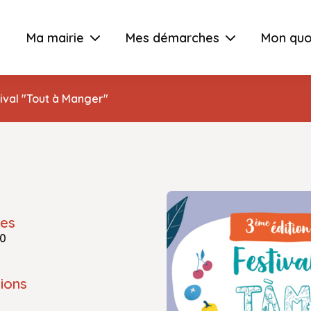
Ma mairie
Mes démarches
Mon quo
ival "Tout à Manger"
res
30
ions
e