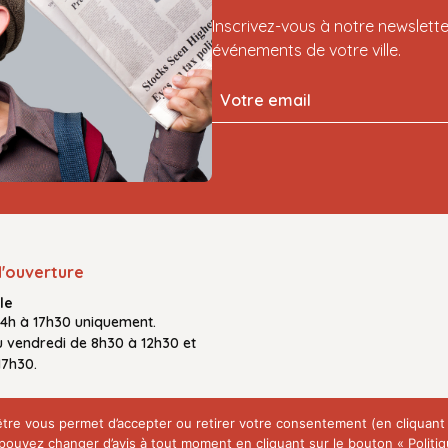
Inscrivez-vous à notre newslette
événements de votre ville.
d'ouverture
le
14h à 17h30
uniquement.
u vendredi
de
8h30 à 12h30
et
17h30.
fenêtre vous permet d’accepter ou retirer votre consentement (en cliquan
ouvez changer d’avis à tout moment en cliquant sur le bouton « Politiqu