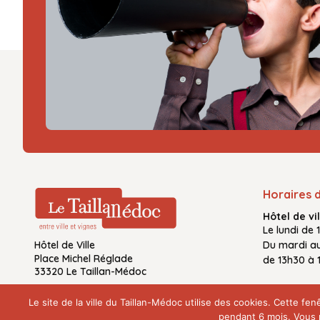
Horaires 
Hôtel de vil
Le
lundi de 
Hôtel de Ville
Du
mardi a
Place Michel Réglade
de
13h30 à 
33320 Le Taillan-Médoc
Le site de la ville du Taillan-Médoc utilise des cookies. Cette 
pendant 6 mois. Vous p