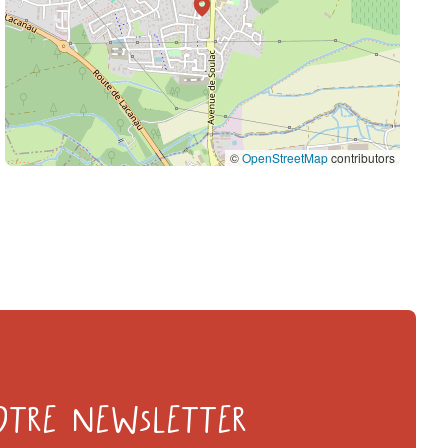
©
OpenStreetMap
contributors
otre Newsletter