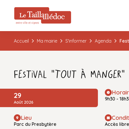
Accueil
Ma mairie
S'informer
Agenda
Fest
Festival "Tout à Manger"
Horai
29
9h30 - 18h
Août 2026
Lieu
Condit
Parc du Presbytère
Accès libr