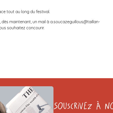
ce tout au long du festival.
, dès maintenant, un mail à
a.soucazeguillous@taillan-
vous souhaitez concourir.
Souscrivez à n