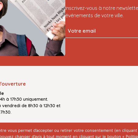
Inscrivez-vous à notre newslette
événements de votre ville.
d'ouverture
le
14h à 17h30
uniquement.
u vendredi
de
8h30 à 12h30
et
17h30.
fenêtre vous permet d’accepter ou retirer votre consentement (en cliquan
ouvez changer d’avis à tout moment en cliquant sur le bouton « Politiqu