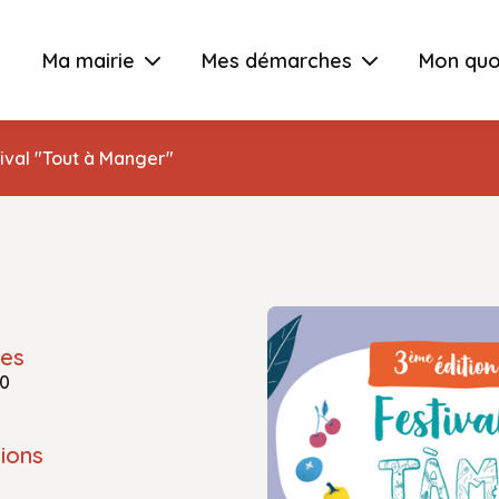
Ma mairie
Mes démarches
Mon quo
ival "Tout à Manger"
res
30
ions
e