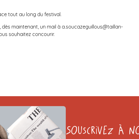
ce tout au long du festival.
, dès maintenant, un mail à
a.soucazeguillous@taillan-
vous souhaitez concourir.
Souscrivez à n