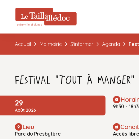
Accueil
Ma mairie
S'informer
Agenda
Fest
Festival "Tout à Manger"
Horai
29
9h30 - 18h
Août 2026
Lieu
Condit
Parc du Presbytère
Accès libr