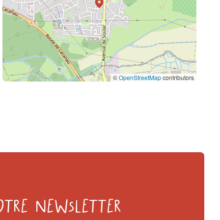
©
OpenStreetMap
contributors
otre Newsletter