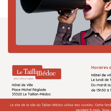
Horaires 
Hôtel de vil
Le
lundi de 
Hôtel de Ville
Du
mardi a
Place Michel Réglade
de
13h30 à 
33320 Le Taillan-Médoc
Le site de la ville du Taillan-Médoc utilise des cookies. Cette 
pendant 6 mois. Vous p