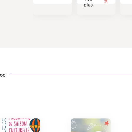
plus
doc