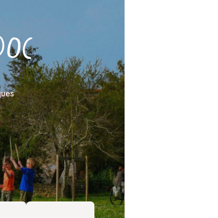
DOC
ques