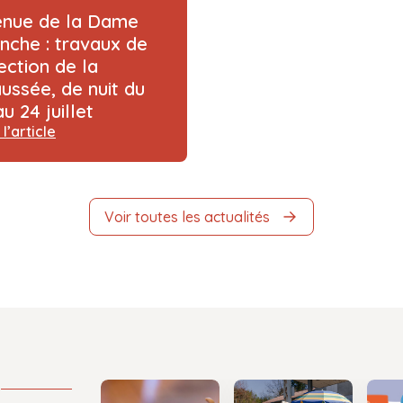
enue de la Dame
nche : travaux de
ection de la
ussée, de nuit du
au 24 juillet
 l’article
Voir toutes les actualités