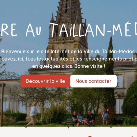
VRE AU TAILLAN-MÉ
Bienvenue sur le site Internet de la Ville du Taillan-Médoc.
rouvez, ici, tous les actualités et les renseignements prati
en quelques clics. Bonne visite !
Découvrir la ville
Nous contacter