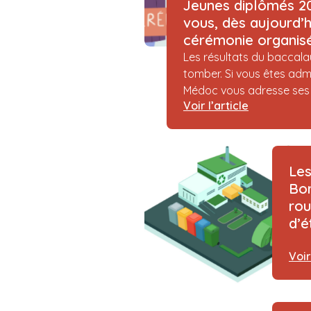
Jeunes diplômés 202
vous, dès aujourd’hu
cérémonie organisé
Les résultats du baccala
tomber. Si vous êtes admis,
Médoc vous adresse ses p
Voir l’article
Les
Bo
rou
d’é
Voir