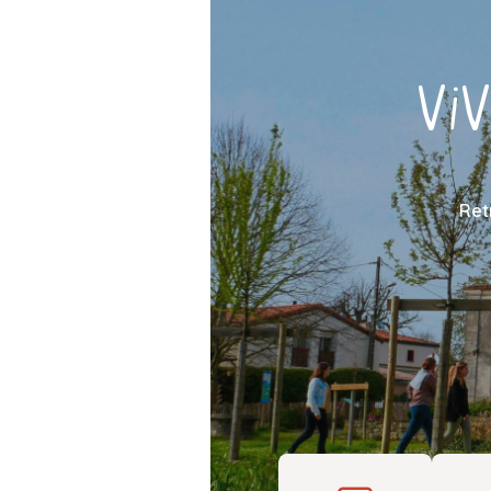
VI
Ret