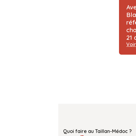
Av
Bla
réf
cha
21 
Voir
Quoi faire au Taillan-Médoc ?