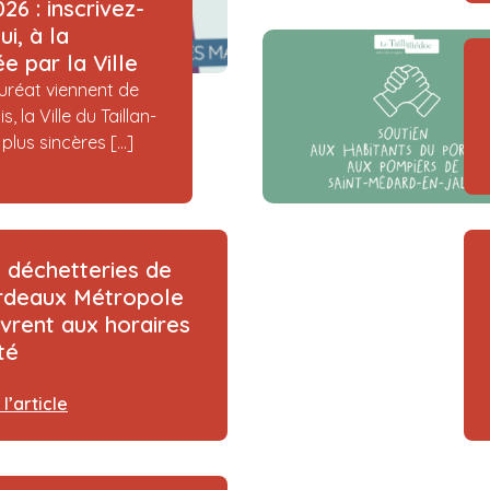
6 : inscrivez-
i, à la
e par la Ville
uréat viennent de
 la Ville du Taillan-
lus sincères […]
 déchetteries de
rdeaux Métropole
vrent aux horaires
té
 l’article