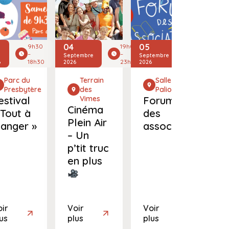
04
05
11
9h30
19h00
10h00
–
–
–
Septembre
Septembre
Sept
18h30
23h00
16h00
6
2026
2026
2026
Parc du
Terrain
Salle Le
Presbytère
des
Palio
estival
Vimes
Forum
C
Cinéma
 Tout à
des
da
Plein Air
anger »
associations
Vi
– Un
p’tit truc
en plus
ir
Voir
Voir
Vo
us
plus
plus
pl