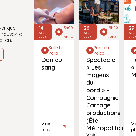
ver quoi
14
26
29
15h00
19h00
–
–
trouvez ici
Août
Août
Août
19h00
20h30
2026
2026
202
illan.
Salle Le
Parc du
Palio
Polca
Don du
Spectacle
F
sang
« Les
«
moyens
M
du
bord » –
Compagnie
Carnage
productions
(Été
Voir
Vo
Métropolitain)
plus
pl
Voir