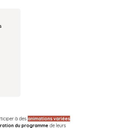
s
rticiper à des
animations variées
boration du programme
de leurs