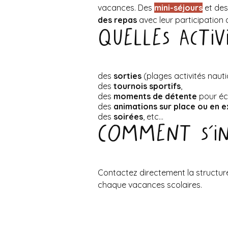
vacances. Des
mini-séjours
et de
des repas
avec leur participation 
Quelles activ
des
sorties
(plages activités nauti
des
tournois sportifs
,
des
moments de détente
pour éco
des
animations sur place ou en e
des
soirées
, etc…
Comment s’ins
Contactez directement la structure
chaque vacances scolaires.