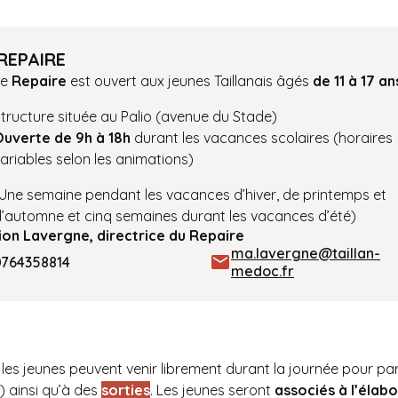
REPAIRE
Le
Repaire
est ouvert aux jeunes Taillanais âgés
de 11 à 17 an
tructure située au Palio (avenue du Stade)
Ouverte de 9h à 18h
durant les vacances scolaires (horaires
ariables selon les animations)
Une semaine pendant les vacances d’hiver, de printemps et
’automne et cinq semaines durant les vacances d’été)
ion Lavergne, directrice du Repaire
ma.lavergne@taillan-
0764358814
medoc.fr
les jeunes peuvent venir librement durant la journée pour pa
) ainsi qu’à des
sorties
. Les jeunes seront
associés à l’éla