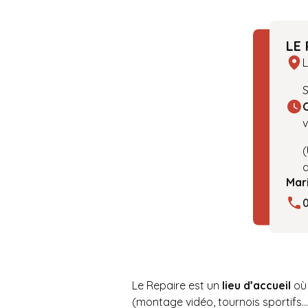
LE 
S
v
(
d
Mar
Le Repaire est un
lieu d’accueil
où 
(montage vidéo, tournois sportifs…