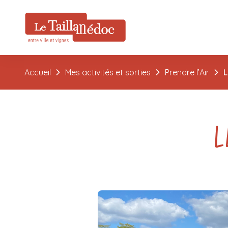
Accueil
Mes activités et sorties
Prendre l’Air
L
L