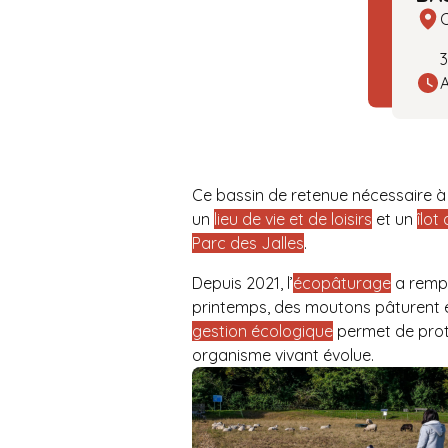
C
3
A
Ce bassin de retenue nécessaire à 
un
lieu de vie et de loisirs
et un
îlot
Parc des Jalles
.
Depuis 2021, l’
écopâturage
a rempl
printemps, des moutons pâturent et
gestion écologique
permet de proté
organisme vivant évolue.