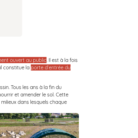
ment ouvert au public
. Il est à la fois
il constitue la
porte d’entrée du
in. Tous les ans à la fin du
urrir et amender le sol. Cette
es milieux dans lesquels chaque