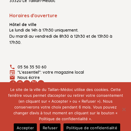
33320 Le Taillan-Médoc
Horaires d'ouverture
Hôtel de ville
Le
lundi de 14h à 17h30
uniquement.
Du
mardi au vendredi
de
8h30 à 12h30
et de
13h30 à
17h30.
05 56 35 50 60
"L'essentiel": votre magazine local
Nous écrire
Le site de la ville du Taillan-Médoc utilise des cookies. Cette
fenêtre vous permet d’accepter ou retirer votre consentement
(en cliquant sur « Accepter » ou « Refuser »). Nous
Plan du site
conserverons votre choix pendant 6 mois. Vous pouvez
Mentions légales
changer d’avis à tout moment en cliquant sur le bouton «
Politique de confidentialité
Politique de confidentialité ».
© 2026 Ville du Taillan-Médoc - Tous droits réservés
Accepter
Refuser
Politique de confidentialité