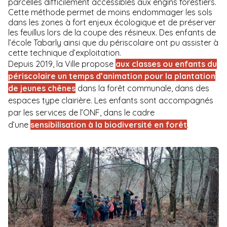
parcelles difficilement accessibles aux engins forestiers.
Cette méthode permet de moins endommager les sols
dans les zones à fort enjeux écologique et de préserver
les feuillus lors de la coupe des résineux. Des enfants de
l’école Tabarly ainsi que du périscolaire ont pu assister à
cette technique d’exploitation.
Depuis 2019, la Ville propose
aux classes ou enfants du
périscolaire un temps d’animation pour la plantation
de jeunes chênes
dans la forêt communale, dans des
espaces type clairière. Les enfants sont accompagnés
par les services de l’ONF, dans le cadre
d’une
sensibilisation à la biodiversité en forêt
.