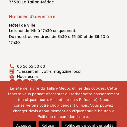
33320 Le Taillan-Médoc
Horaires d'ouverture
Hôtel de ville
Le
lundi de 14h à 17h30
uniquement.
Du
mardi au vendredi
de
8h30 à 12h30
et de
13h30 à
17h30.
05 56 35 50 60
"L'essentiel": votre magazine local
Nous écrire
Le site de la ville du Taillan-Médoc utilise des cookies. Cette
fenêtre vous permet d’accepter ou retirer votre consentement
(en cliquant sur « Accepter » ou « Refuser »). Nous
Plan du site
conserverons votre choix pendant 6 mois. Vous pouvez
Mentions légales
changer d’avis à tout moment en cliquant sur le bouton «
Politique de confidentialité
Politique de confidentialité ».
© 2026 Ville du Taillan-Médoc - Tous droits réservés
Accepter
Refuser
Politique de confidentialité