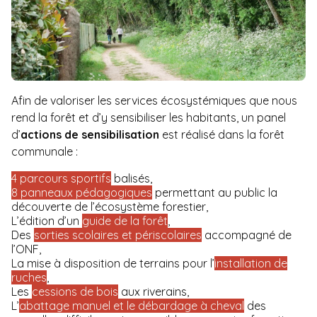
Afin de valoriser les services écosystémiques que nous
rend la forêt et d’y sensibiliser les habitants, un panel
d’
actions de sensibilisation
est réalisé dans la forêt
communale :
4 parcours sportifs
balisés,
8 panneaux pédagogiques
permettant au public la
découverte de l’écosystème forestier,
L’édition d’un
guide de la forêt
,
Des
sorties scolaires et périscolaires
accompagné de
l’ONF,
La mise à disposition de terrains pour l’
installation de
ruches
,
Les
cessions de bois
aux riverains,
L’
abattage manuel et le débardage à cheval
des