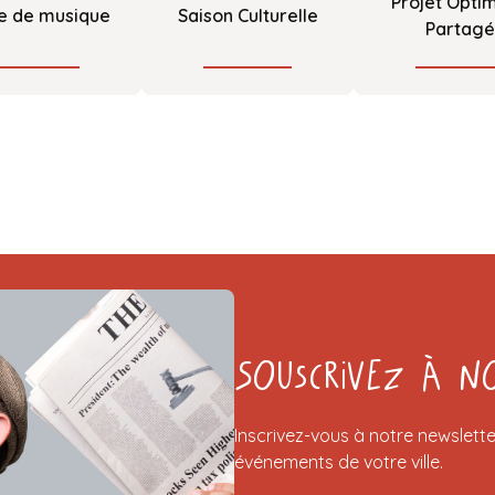
Projet Optim
e de musique
Saison Culturelle
Partagé
Souscrivez à n
Inscrivez-vous à notre newslette
événements de votre ville.