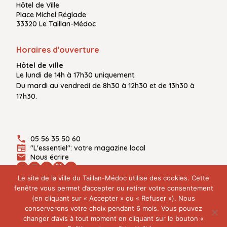
Hôtel de Ville
Place Michel Réglade
33320 Le Taillan-Médoc
Horaires d'ouverture
Hôtel de ville
Le
lundi de 14h à 17h30
uniquement.
Du
mardi au vendredi
de
8h30 à 12h30
et de
13h30 à
17h30.
05 56 35 50 60
"L'essentiel": votre magazine local
Nous écrire
Le site de la ville du Taillan-Médoc utilise des cookies. Cette
fenêtre vous permet d’accepter ou retirer votre consentement
(en cliquant sur « Accepter » ou « Refuser »). Nous
Plan du site
conserverons votre choix pendant 6 mois. Vous pouvez
Mentions légales
changer d’avis à tout moment en cliquant sur le bouton «
Politique de confidentialité