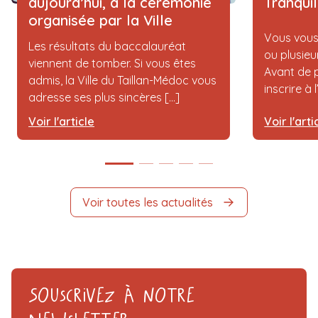
aujourd’hui, à la cérémonie
Tranqui
organisée par la Ville
Vous vous
Les résultats du baccalauréat
ou plusieu
viennent de tomber. Si vous êtes
Avant de p
admis, la Ville du Taillan-Médoc vous
inscrire à 
adresse ses plus sincères [...]
Voir l'article
Voir l'arti
Voir toutes les actualités
Souscrivez à notre