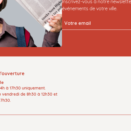
Inscrivez-vous à notre newslette
événements de votre ville.
d'ouverture
le
14h à 17h30
uniquement.
u vendredi
de
8h30 à 12h30
et
17h30.