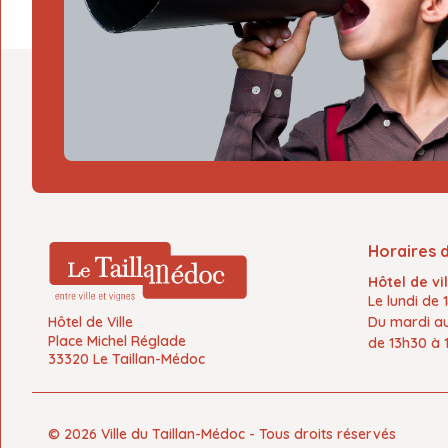
Horaires 
Hôtel de vil
Le
lundi de 
Hôtel de Ville
Du
mardi a
Place Michel Réglade
de
13h30 à 
33320 Le Taillan-Médoc
© 2026 Ville du Taillan-Médoc - Tous droits réservés