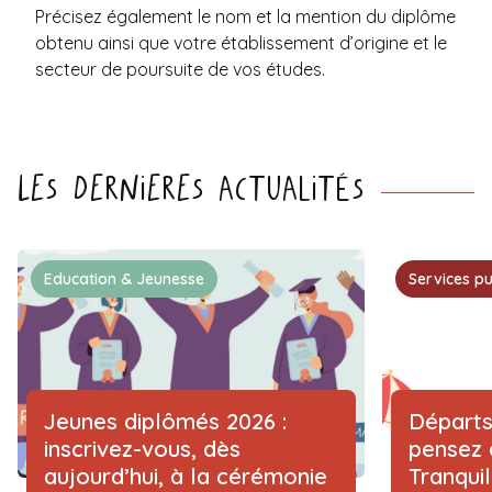
Précisez également le nom et la mention du diplôme
obtenu ainsi que votre établissement d’origine et le
secteur de poursuite de vos études.
Les dernieres actualités
Education & Jeunesse
Services pu
Jeunes diplômés 2026 :
Départs
inscrivez-vous, dès
pensez 
aujourd’hui, à la cérémonie
Tranqui