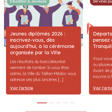
Education & Jeunesse
Services pu
Jeunes diplômés 2026 :
Départs
inscrivez-vous, dès
pensez 
aujourd’hui, à la cérémonie
Tranqui
organisée par la Ville
Vous vous
Les résultats du baccalauréat
ou plusieu
viennent de tomber. Si vous êtes
Avant de p
admis, la Ville du Taillan-Médoc vous
inscrire à 
adresse ses plus sincères [...]
Voir l'article
Voir l'arti