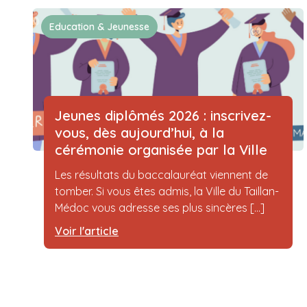
Education & Jeunesse
Jeunes diplômés 2026 : inscrivez-
vous, dès aujourd’hui, à la
cérémonie organisée par la Ville
Les résultats du baccalauréat viennent de
tomber. Si vous êtes admis, la Ville du Taillan-
Médoc vous adresse ses plus sincères [...]
Voir l'article