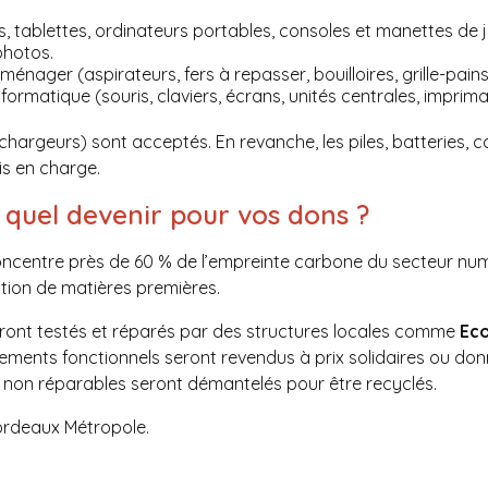
tablettes, ordinateurs portables, consoles et manettes de je
photos.
ménager (aspirateurs, fers à repasser, bouilloires, grille-pain
formatique (souris, claviers, écrans, unités centrales, impriman
chargeurs) sont acceptés. En revanche, les piles, batteries,
s en charge.
t quel devenir pour vos dons ?
ncentre près de 60 % de l’empreinte carbone du secteur num
action de matières premières.
seront testés et réparés par des structures locales comme
Ec
ements fonctionnels seront revendus à prix solidaires ou don
s non réparables seront démantelés pour être recyclés.
Bordeaux Métropole.