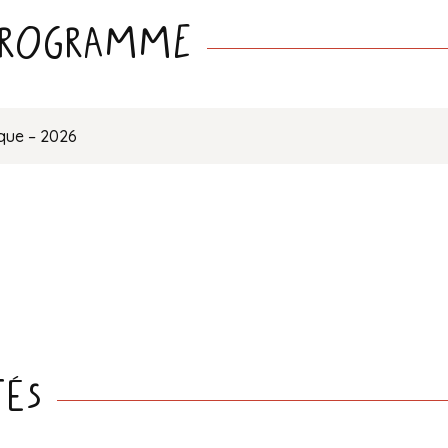
 programme
que – 2026
tés