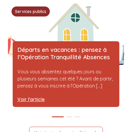
Services publics
Départs en vacances : pensez à
l’Opération Tranquillité Absences
Vous vous absentez quelques jours ou
plusieurs semaines cet été ? Avant de partir,
pensez à vous inscrire à l’Opération [...]
Voir l'article