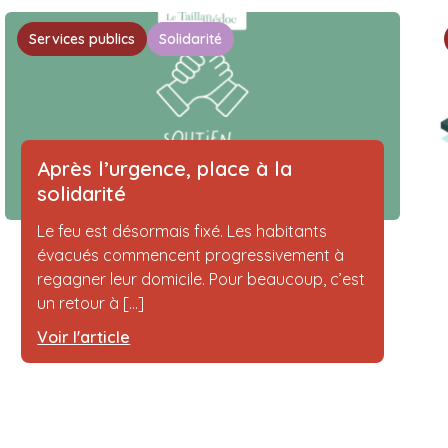
Services publics
Solidarité
Après l’urgence, place à la
solidarité
Le feu est désormais fixé. Les habitants
évacués commencent progressivement à
regagner leur domicile. Pour beaucoup, c’est
un retour à [...]
Voir l'article