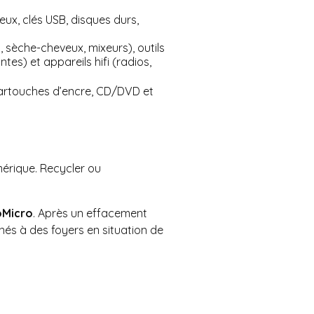
ux, clés USB, disques durs,
s, sèche-cheveux, mixeurs), outils
tes) et appareils hifi (radios,
 cartouches d’encre, CD/DVD et
érique. Recycler ou
oMicro
. Après un effacement
nés à des foyers en situation de