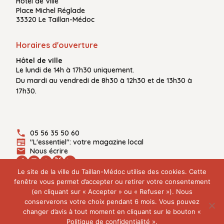
Hôtel de Ville
Place Michel Réglade
33320 Le Taillan-Médoc
Horaires d'ouverture
Hôtel de ville
Le
lundi de 14h à 17h30
uniquement.
Du
mardi au vendredi
de
8h30 à 12h30
et de
13h30 à
17h30.
05 56 35 50 60
"L'essentiel": votre magazine local
Nous écrire
Le site de la ville du Taillan-Médoc utilise des cookies. Cette
fenêtre vous permet d’accepter ou retirer votre consentement
(en cliquant sur « Accepter » ou « Refuser »). Nous
Plan du site
conserverons votre choix pendant 6 mois. Vous pouvez
Mentions légales
changer d’avis à tout moment en cliquant sur le bouton «
Politique de confidentialité
Politique de confidentialité ».