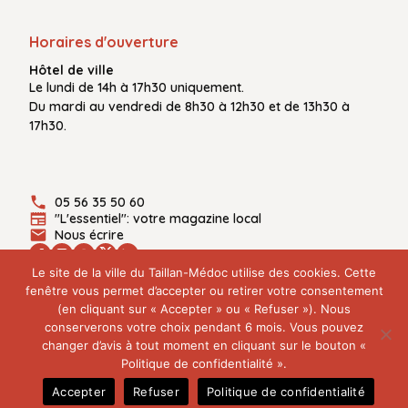
Horaires d'ouverture
Hôtel de ville
Le
lundi de 14h à 17h30
uniquement.
Du
mardi au vendredi
de
8h30 à 12h30
et de
13h30 à
17h30.
05 56 35 50 60
"L'essentiel": votre magazine local
Nous écrire
Le site de la ville du Taillan-Médoc utilise des cookies. Cette
fenêtre vous permet d’accepter ou retirer votre consentement
(en cliquant sur « Accepter » ou « Refuser »). Nous
Plan du site
conserverons votre choix pendant 6 mois. Vous pouvez
Mentions légales
changer d’avis à tout moment en cliquant sur le bouton «
Politique de confidentialité
Politique de confidentialité ».
© 2026 Ville du Taillan-Médoc - Tous droits réservés
Accepter
Refuser
Politique de confidentialité