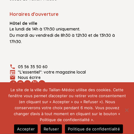
Horaires d'ouverture
Hôtel de ville
Le
lundi de 14h à 17h30
uniquement.
Du
mardi au vendredi
de
8h30 à 12h30
et de
13h30 à
17h30.
05 56 35 50 60
"L'essentiel": votre magazine local
Nous écrire
Le site de la ville du Taillan-Médoc utilise des cookies. Cette
fenêtre vous permet d’accepter ou retirer votre consentement
(en cliquant sur « Accepter » ou « Refuser »). Nous
Plan du site
conserverons votre choix pendant 6 mois. Vous pouvez
Mentions légales
changer d’avis à tout moment en cliquant sur le bouton «
Politique de confidentialité
Politique de confidentialité ».
© 2026 Ville du Taillan-Médoc - Tous droits réservés
Accepter
Refuser
Politique de confidentialité