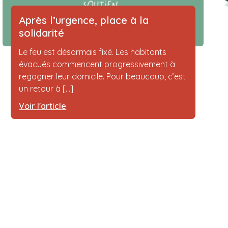
Après l’urgence, place à la
solidarité
Le feu est désormais fixé. Les habitants
évacués commencent progressivement à
regagner leur domicile. Pour beaucoup, c’est
un retour à [...]
Voir l'article