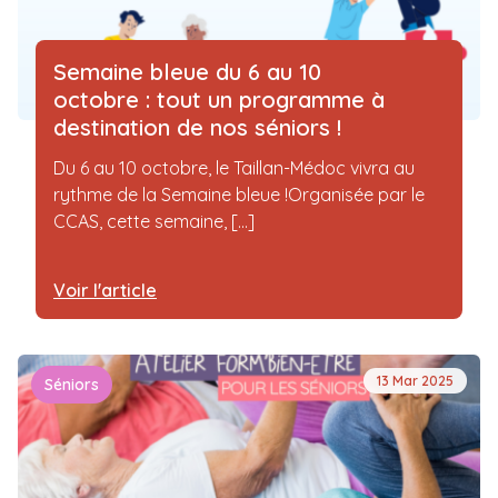
Semaine bleue du 6 au 10
octobre : tout un programme à
destination de nos séniors !
Du 6 au 10 octobre, le Taillan-Médoc vivra au
rythme de la Semaine bleue !Organisée par le
CCAS, cette semaine, [...]
Voir l'article
13 Mar 2025
Séniors