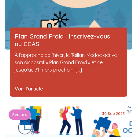
Plan Grand Froid : Inscrivez-vous
au CCAS
À l’approche de l’hiver, le Taillan-Médoc active
son dispositif « Plan Grand Froid » et ce
jusqu’au 31 mars prochain. [...]
Voir l'article
30 Sep 2025
Séniors