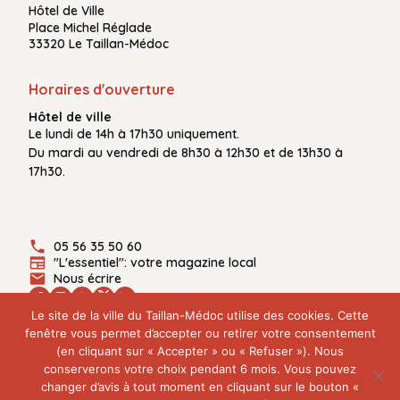
Hôtel de Ville
Place Michel Réglade
33320 Le Taillan-Médoc
Horaires d'ouverture
Hôtel de ville
Le
lundi de 14h à 17h30
uniquement.
Du
mardi au vendredi
de
8h30 à 12h30
et de
13h30 à
17h30.
05 56 35 50 60
"L'essentiel": votre magazine local
Nous écrire
Le site de la ville du Taillan-Médoc utilise des cookies. Cette
fenêtre vous permet d’accepter ou retirer votre consentement
(en cliquant sur « Accepter » ou « Refuser »). Nous
Plan du site
conserverons votre choix pendant 6 mois. Vous pouvez
Mentions légales
changer d’avis à tout moment en cliquant sur le bouton «
Politique de confidentialité