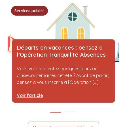
Services publics
Départs en vacances : pensez à
l’Opération Tranquillité Absences
Vous vous absentez quelques jours ou
plusieurs semaines cet été ? Avant de partir,
pensez à vous inscrire à l’Opération [...]
Voir l'article