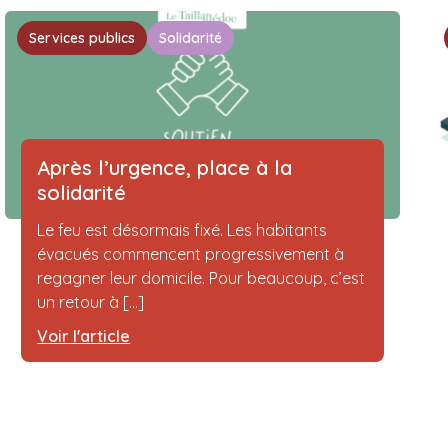
Services publics
Solidarité
Après l’urgence, place à la
solidarité
Le feu est désormais fixé. Les habitants
évacués commencent progressivement à
regagner leur domicile. Pour beaucoup, c’est
un retour à [...]
Voir l'article