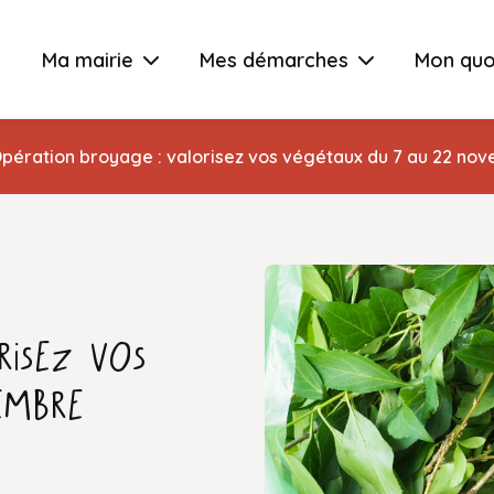
Ma mairie
Mes démarches
Mon quo
pération broyage : valorisez vos végétaux du 7 au 22 no
risez vos
embre