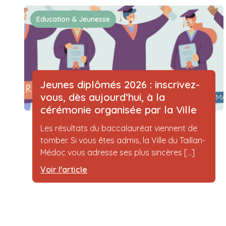
Education & Jeunesse
Jeunes diplômés 2026 : inscrivez-
vous, dès aujourd’hui, à la
cérémonie organisée par la Ville
Les résultats du baccalauréat viennent de
tomber. Si vous êtes admis, la Ville du Taillan-
Médoc vous adresse ses plus sincères [...]
Voir l'article