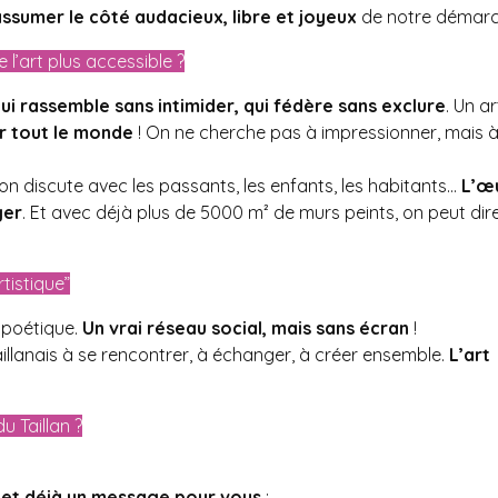
assumer le côté audacieux, libre et joyeux
de notre démarc
 l’art plus accessible ?
qui rassemble sans intimider, qui fédère sans exclure
. Un ar
er tout le monde
! On ne cherche pas à impressionner, mais 
n discute avec les passants, les enfants, les habitants…
L’œ
ger
. Et avec déjà plus de 5000 m² de murs peints, on peut dir
tistique”
t poétique.
Un vrai réseau social, mais sans écran
!
 Taillanais à se rencontrer, à échanger, à créer ensemble.
L’art
u Taillan ?
 et déjà un message pour vous
: