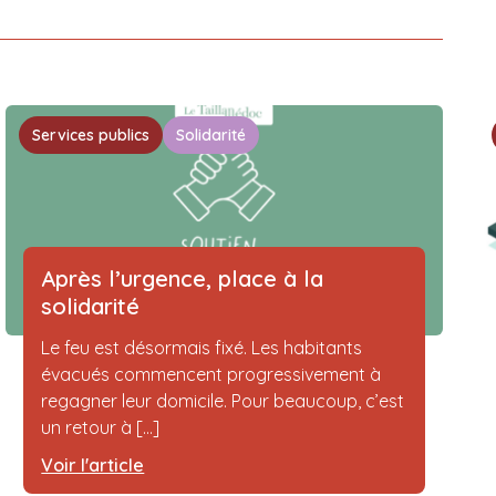
Services publics
Solidarité
Après l’urgence, place à la
solidarité
Le feu est désormais fixé. Les habitants
évacués commencent progressivement à
regagner leur domicile. Pour beaucoup, c’est
un retour à [...]
Voir l'article