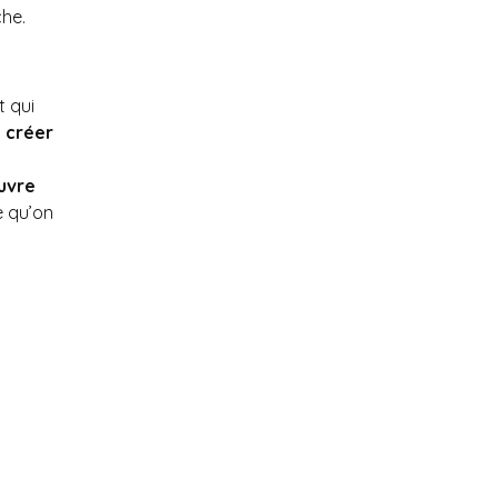
he.
t qui
à
créer
uvre
e qu’on