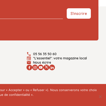
S'inscrire
05 56 35 50 60
"L'essentiel": votre magazine local
Nous écrire
t sur « Accepter » ou « Refuser »). Nous conserverons votre choix
e de confidentialité ».
Plan du site
Mentions légales
Politique de confidentialité