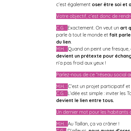
c’est également
oser être soi et 
Votre objectif, c’est donc de rendre
C.G. :
Exactement. On veut un
art 
parle à tout le monde et
fait parl
du lien
.
M.H. :
Quand on peint une fresque, o
devient un prétexte pour échan
n’a pas froid aux yeux !
Parlez-nous de ce “réseau social ar
M.H. :
C’est un projet participatif e
C.G. :
L’idée est simple : inviter les
devient le lien entre tous.
Un dernier mot pour les habitants d
M.H. :
Au Taillan, ça va crâner !
C.G. :
D’ailleurs,
nous avons d’ores