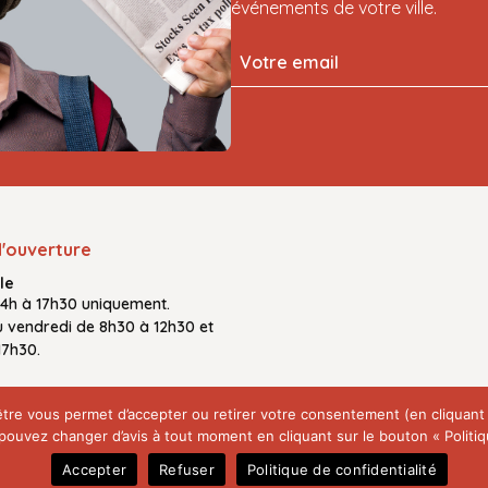
événements de votre ville.
d'ouverture
le
14h à 17h30
uniquement.
u vendredi
de
8h30 à 12h30
et
17h30.
fenêtre vous permet d’accepter ou retirer votre consentement (en cliquan
ouvez changer d’avis à tout moment en cliquant sur le bouton « Politiqu
Accepter
Refuser
Politique de confidentialité