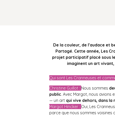
De la couleur, de l’audace et 
Partagé. Cette année, Les Cran
projet participatif placé sous l
imaginent un art vivant,
Qui sont Les Cranneuses et comment
Christine Guillot :
Nous sommes
de
public
. Avec Margot, nous avions 
— un art
qui vive dehors, dans la 
Margot Hincker :
Oui, Les Cranneus
parce que nous sommes voisines au