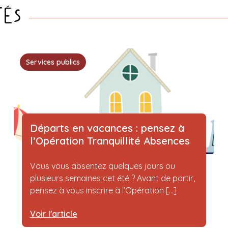
tés
Services publics
Départs en vacances : pensez à
l’Opération Tranquillité Absences
Vous vous absentez quelques jours ou
plusieurs semaines cet été ? Avant de partir,
pensez à vous inscrire à l’Opération [...]
Voir l'article