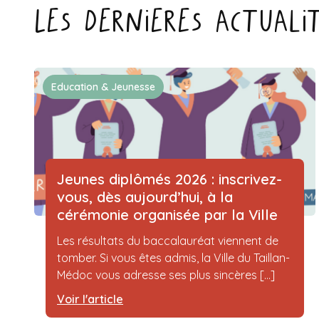
Les dernieres actuali
Education & Jeunesse
Jeunes diplômés 2026 : inscrivez-
vous, dès aujourd’hui, à la
cérémonie organisée par la Ville
Les résultats du baccalauréat viennent de
tomber. Si vous êtes admis, la Ville du Taillan-
Médoc vous adresse ses plus sincères [...]
Voir l'article