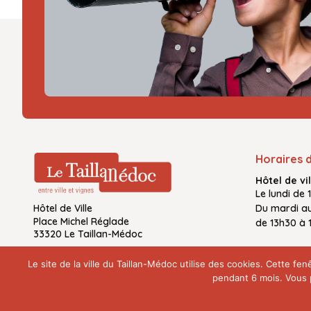
Horaires 
Hôtel de vil
Le
lundi de 
Hôtel de Ville
Du
mardi a
Place Michel Réglade
de
13h30 à 
33320 Le Taillan-Médoc
Le site de la ville du Taillan-Médoc utilise des cookies. Cette 
pendant 6 mois. Vous p
© 2026 Ville du Taillan-Médoc - Tous droits réservés