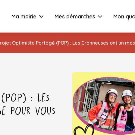
Ma mairie
Mes démarches
Mon quo
rojet Optimiste Partagé (POP) : Les Cranneuses ont un me
(POP) : Les
ge pour vous