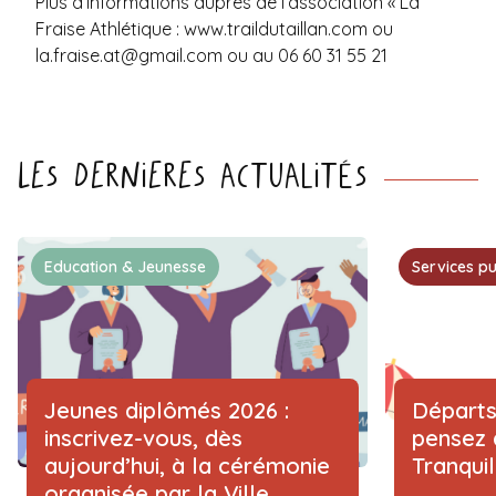
Plus d’informations auprès de l’association « La
Fraise Athlétique :
www.traildutaillan.com
ou
la.fraise.at@gmail.com
ou au 06 60 31 55 21
Les dernieres actualités
Education & Jeunesse
Services pu
Jeunes diplômés 2026 :
Départs
inscrivez-vous, dès
pensez 
aujourd’hui, à la cérémonie
Tranqui
organisée par la Ville