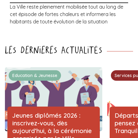
La Ville reste pleinement mobilisée tout au long de
cet épisode de fortes chaleurs et informera les
habitants de toute évolution de la situation
Les dernieres actualités
Education & Jeunesse
Services pu
Jeunes diplômés 2026 :
Départs
inscrivez-vous, dès
pensez 
aujourd’hui, à la cérémonie
Tranqui