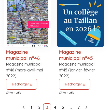
Magazine
Magazine
municipal n°46
municipal n°45
Magazine municipal
Magazine municipal
n°46 (mars-avril-mai
n°45 (janvier-février
2022)
2022)
Télécharger
Télécharger
(3Mo - pdf)
(3Mo - pdf)
1
2
3
4
5
…
7