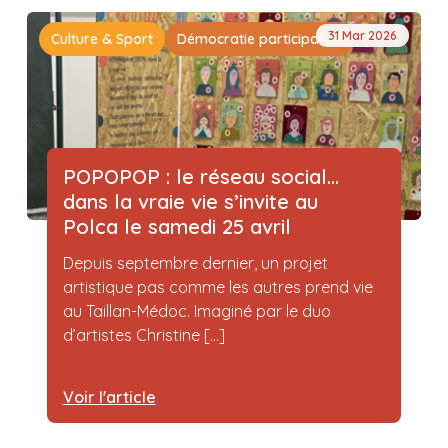
31 Mar 2026
Culture & Sport
Démocratie participative
POPOPOP : le réseau social…
dans la vraie vie s’invite au
Polca le samedi 25 avril
Depuis septembre dernier, un projet
artistique pas comme les autres prend vie
au Taillan-Médoc. Imaginé par le duo
d’artistes Christine [...]
Voir l'article