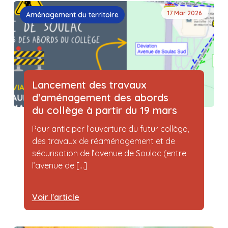
17 Mar 2026
Aménagement du territoire
Lancement des travaux
d’aménagement des abords
du collège à partir du 19 mars
Pour anticiper l’ouverture du futur collège,
des travaux de réaménagement et de
sécurisation de l’avenue de Soulac (entre
l’avenue de [...]
Voir l'article