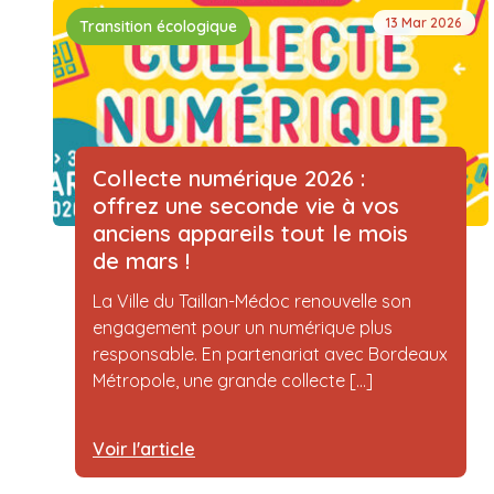
13 Mar 2026
Transition écologique
Collecte numérique 2026 :
offrez une seconde vie à vos
anciens appareils tout le mois
de mars !
La Ville du Taillan-Médoc renouvelle son
engagement pour un numérique plus
responsable. En partenariat avec Bordeaux
Métropole, une grande collecte [...]
Voir l'article