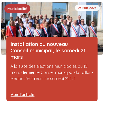
23 Mar 2026
Municipalité
Installation du nouveau
Conseil municipal, le samedi 21
mars
À la suite des élections municipales du 15
mars dernier, le Conseil municipal du Taillan-
Médoc s’est réuni ce samedi 21 [...]
Voir l'article