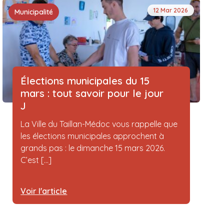
12 Mar 2026
Municipalité
Élections municipales du 15
mars : tout savoir pour le jour
J
La Ville du Taillan-Médoc vous rappelle que
les élections municipales approchent à
grands pas : le dimanche 15 mars 2026.
C’est [...]
Voir l'article