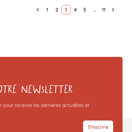
1
2
3
4
5
…
11
otre Newsletter
r pour recevoir les dernières actualités et
S'inscrire