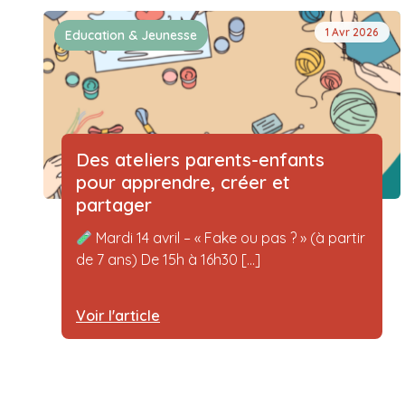
1 Avr 2026
Education & Jeunesse
Des ateliers parents-enfants
pour apprendre, créer et
partager
Mardi 14 avril – « Fake ou pas ? » (à partir
de 7 ans) De 15h à 16h30 [...]
Voir l'article