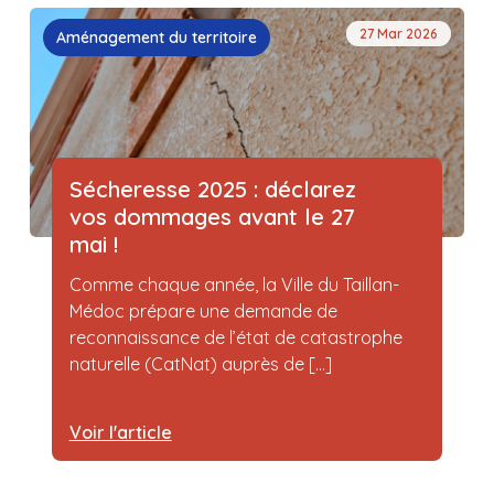
27 Mar 2026
Aménagement du territoire
Sécheresse 2025 : déclarez
vos dommages avant le 27
mai !
Comme chaque année, la Ville du Taillan-
Médoc prépare une demande de
reconnaissance de l’état de catastrophe
naturelle (CatNat) auprès de [...]
Voir l'article