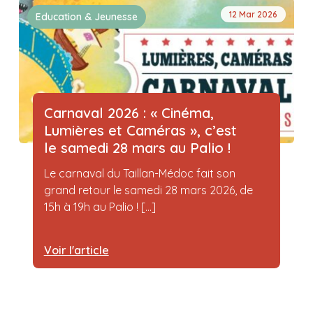
12 Mar 2026
Education & Jeunesse
Carnaval 2026 : « Cinéma,
Lumières et Caméras », c’est
le samedi 28 mars au Palio !
Le carnaval du Taillan-Médoc fait son
grand retour le samedi 28 mars 2026, de
15h à 19h au Palio ! [...]
Voir l'article