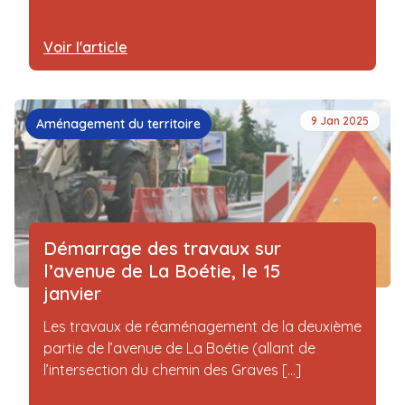
Voir l'article
9 Jan 2025
Aménagement du territoire
Démarrage des travaux sur
l’avenue de La Boétie, le 15
janvier
Les travaux de réaménagement de la deuxième
partie de l’avenue de La Boétie (allant de
l’intersection du chemin des Graves [...]