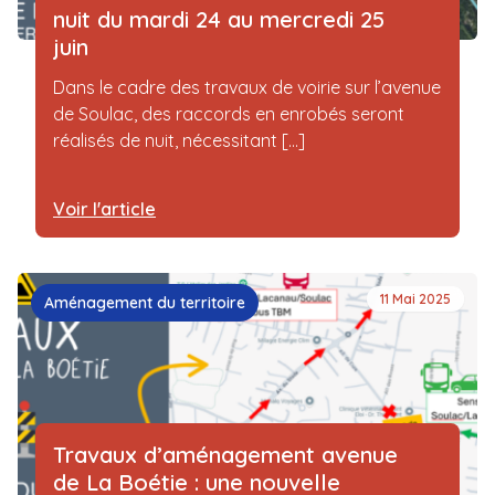
nuit du mardi 24 au mercredi 25
juin
Dans le cadre des travaux de voirie sur l’avenue
de Soulac, des raccords en enrobés seront
réalisés de nuit, nécessitant [...]
Voir l'article
11 Mai 2025
Aménagement du territoire
Travaux d’aménagement avenue
de La Boétie : une nouvelle