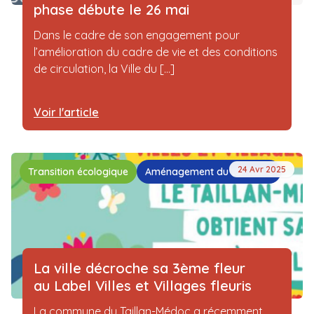
phase débute le 26 mai
Dans le cadre de son engagement pour
l’amélioration du cadre de vie et des conditions
de circulation, la Ville du [...]
Voir l'article
24 Avr 2025
Transition écologique
Aménagement du territoire
La ville décroche sa 3ème fleur
au Label Villes et Villages fleuris
La commune du Taillan-Médoc a récemment