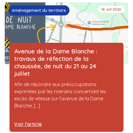
16 Juil 2026
Aménagement du territoire
Avenue de la Dame Blanche :
travaux de réfection de la
chaussée, de nuit du 21 au 24
juillet
Afin de répondre aux préoccupations
exprimées par les riverains concernant les
excès de vitesse sur l’avenue de la Dame
Blanche, [...]
Voir l'article