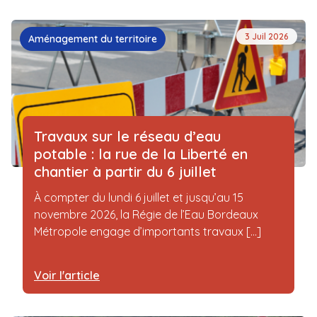
3 Juil 2026
Aménagement du territoire
Travaux sur le réseau d’eau
potable : la rue de la Liberté en
chantier à partir du 6 juillet
À compter du lundi 6 juillet et jusqu’au 15
novembre 2026, la Régie de l’Eau Bordeaux
Métropole engage d’importants travaux [...]
Voir l'article