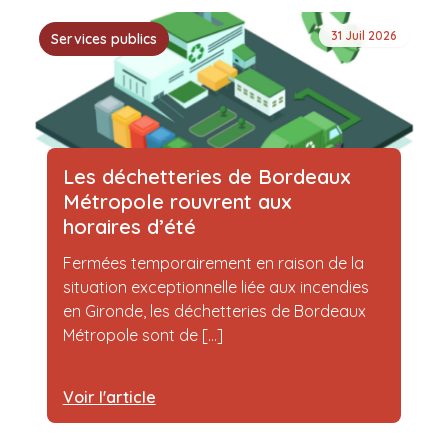
31 Juil 2026
Services publics
Les déchetteries de Bordeaux
Métropole rouvrent aux
horaires d’été
Fermées temporairement en raison de la
situation exceptionnelle liée aux incendies
en Gironde, les déchetteries de Bordeaux
Métropole sont de [...]
Voir l'article