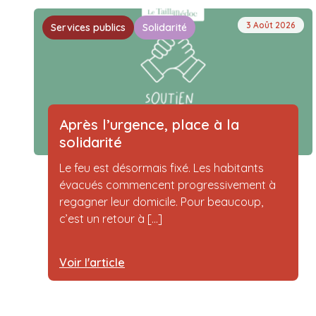
3 Août 2026
Services publics
Solidarité
Après l’urgence, place à la
solidarité
Le feu est désormais fixé. Les habitants
évacués commencent progressivement à
regagner leur domicile. Pour beaucoup,
c’est un retour à [...]
Voir l'article