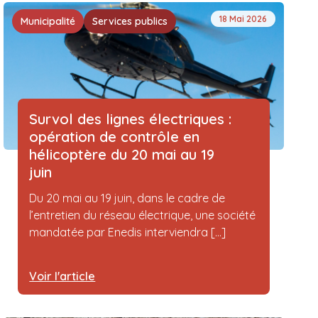
18 Mai 2026
Municipalité
Services publics
Survol des lignes électriques :
opération de contrôle en
hélicoptère du 20 mai au 19
juin
Du 20 mai au 19 juin, dans le cadre de
l’entretien du réseau électrique, une société
mandatée par Enedis interviendra [...]
Voir l'article