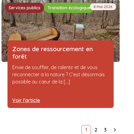
8 Mai 2026
Services publics
Transition écologique
Zones de ressourcement en
forêt
Envie de souffler, de ralentir et de vous
reconnecter à la nature ? C’est désormais
possible au cœur de la [...]
Voir l'article
1
2
3