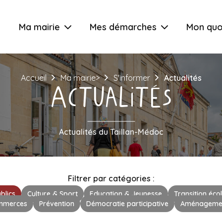
Ma mairie
Mes démarches
Mon quo
Accueil
Ma mairie>
S'informer
Actualités
Actualités
Actualités du Taillan-Médoc
Filtrer par catégories :
blics
Culture & Sport
Education & Jeunesse
Transition éco
mmerces
Prévention
Démocratie participative
Aménagement