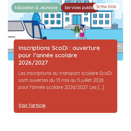
12 Mai 2026
Education & Jeunesse
Services publics
Inscriptions ScoDi : ouverture
pour l’année scolaire
2026/2027
Les inscriptions au transport scolaire ScoDi
sont ouvertes du 13 mai au 5 juillet 2026
pour l’année scolaire 2026/2027. Les [...]
Voir l'article