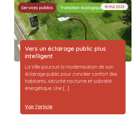
18 Mai 2026
Services publics
Transition écologique
Vers un éclairage public plus
intelligent
La Ville poursuit la modernisation de son
éclairage public pour concilier confort des
habitants, sécurité nocturne et sobriété
énergétique. Une [...]
Voir l'article