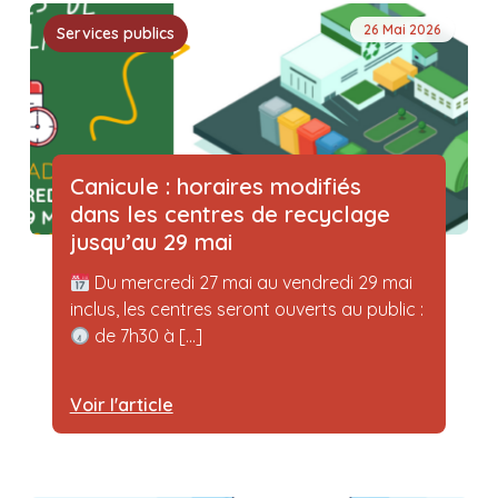
26 Mai 2026
Services publics
Canicule : horaires modifiés
dans les centres de recyclage
jusqu’au 29 mai
Du mercredi 27 mai au vendredi 29 mai
inclus, les centres seront ouverts au public :
de 7h30 à [...]
Voir l'article